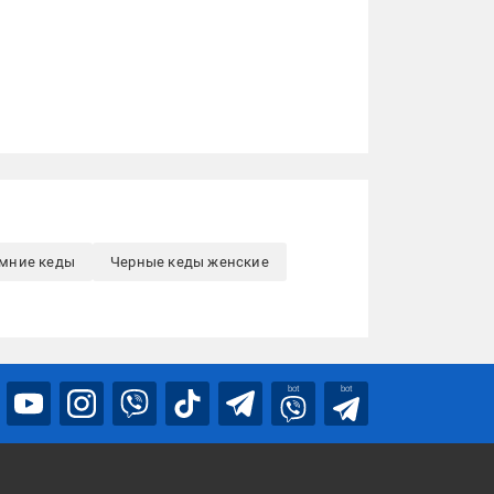
мние кеды
Черные кеды женские
bot
bot