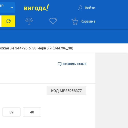
ТР
Войти
Корзина
кожаные 344796 р. 38 Черный (344796_38)
оставить отзыв
КОД
MP35958377
39
40