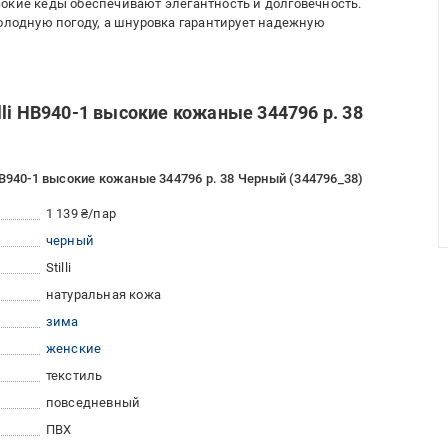
окие кеды обеспечивают элегантность и долговечность.
холодную погоду, а шнуровка гарантирует надежную
li HB940-1 высокие кожаные 344796 р. 38
HB940-1 высокие кожаные 344796 р. 38 Черный (344796_38)
1 139 ₴/пар
черный
Stilli
натуральная кожа
зима
женские
текстиль
повседневный
ПВХ