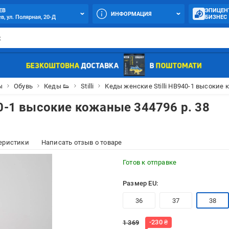
ЕВ
ЭПИЦЕН
ИНФОРМАЦИЯ
в, ул. Полярная, 20-Д
БИЗНЕС
ы
Обувь
Кеды 👟
Stilli
Кеды женские Stilli HB940-1 высокие 
40-1 высокие кожаные 344796 р. 38
еристики
Написать отзыв о товаре
Готов к отправке
Размер EU:
36
37
38
-
230
₴
1 369