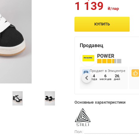
1 139
₴/пар
КУПИТЬ
Продавец
POWER
Продает в Эпицентре
4
6
26
года
месяцев
дней
Основные характеристики
Пол: