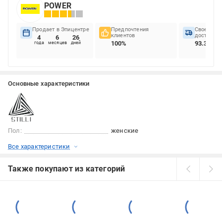
POWER
Продает в Эпицентре
Предпочтения
Своеврем
клиентов
доставок
4
6
26
100%
93.33%
года
месяцев
дней
Основные характеристики
Пол:
женские
Все характеристики
Также покупают из категорий