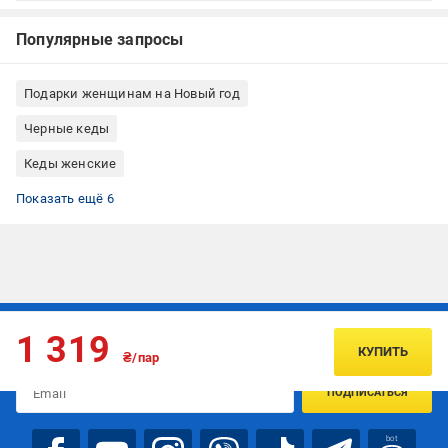
Популярные запросы
Подарки женщинам на Новый год
Черные кеды
Кеды женские
Черные кеды женские
Кеды низкие
Кеды 37 размер
Кеды весенние
Осенние кеды
Кеды осенние женские
Показать ещё 6
Подписывайтесь, чтобы узнавать первым об акцияx и
1 319
предложениях:
КУПИТЬ
₴/пар
ПОДПИСАТЬСЯ
bot