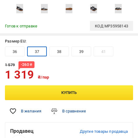
Готов к отправке
КОД
MP35958143
Размер EU:
36
37
38
39
41
-
260
₴
1 579
1 319
₴/пар
КУПИТЬ
В желания
В сравнение
Продавец
Другие товары продавца