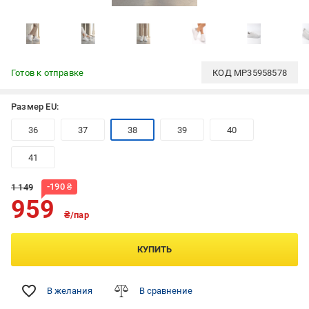
Готов к отправке
КОД
MP35958578
Размер EU:
36
37
38
39
40
41
-
190
₴
1 149
959
₴/пар
КУПИТЬ
В желания
В сравнение