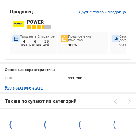
Продавец
Другие товары продавца
POWER
Продает в Эпицентре
Предпочтения
Своеврем
клиентов
доставок
4
6
25
100%
93.06%
года
месяцев
дней
Основные характеристики
Пол:
женские
Все характеристики
Также покупают из категорий