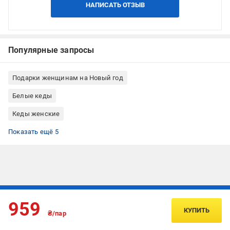
НАПИСАТЬ ОТЗЫВ
Популярные запросы
Подарки женщинам на Новый год
Белые кеды
Кеды женские
Летние кеды
Летние кеды женские
Белые кеды женские
Кеды низкие
Кеды 38 размер
Показать ещё 5
Подписывайтесь, чтобы узнавать первым об акцияx и
959
предложениях:
КУПИТЬ
₴/пар