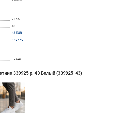
27 см
43
43 EUR
низкие
Китай
етние 339925 р. 43 Белый (339925_43)