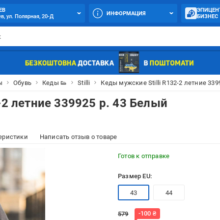
ЕВ
ЭПИЦЕН
ИНФОРМАЦИЯ
в, ул. Полярная, 20-Д
БИЗНЕС
ы
Обувь
Кеды 👟
Stilli
Кеды мужские Stilli R132-2 летние 339
-2 летние 339925 р. 43 Белый
еристики
Написать отзыв о товаре
Готов к отправке
Размер EU:
43
44
-
100
₴
579