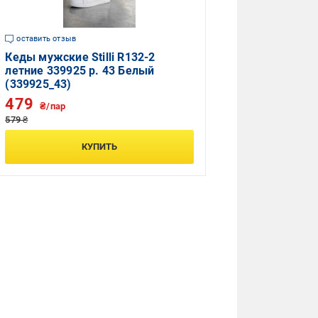
оставить отзыв
Кеды мужские Stilli R132-2
летние 339925 р. 43 Белый
(339925_43)
479
₴/пар
579 ₴
КУПИТЬ