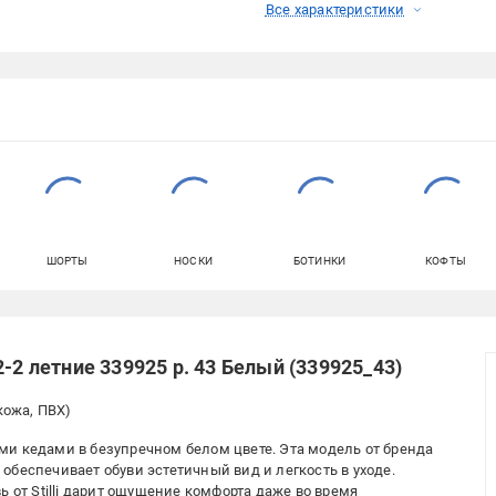
Все характеристики
ШОРТЫ
НОСКИ
БОТИНКИ
КОФТЫ
-2 летние 339925 р. 43 Белый (339925_43)
кожа, ПВХ)
и кедами в безупречном белом цвете. Эта модель от бренда
о обеспечивает обуви эстетичный вид и легкость в уходе.
ь от Stilli дарит ощущение комфорта даже во время