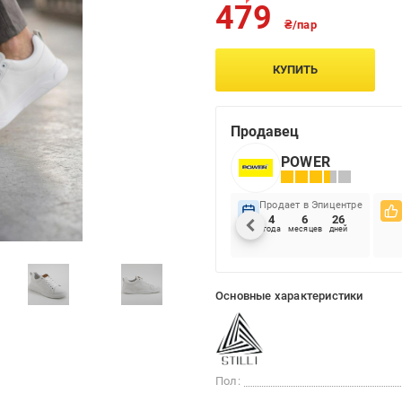
479
₴/пар
КУПИТЬ
Продавец
POWER
Продает в Эпицентре
4
6
26
года
месяцев
дней
Основные характеристики
Пол: