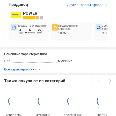
Продавец
Другие товары продавца
POWER
Продает в Эпицентре
Предпочтения
Своеврем
клиентов
доставок
4
6
27
100%
93.33%
года
месяцев
дней
Основные характеристики
Пол:
мужские
Все характеристики
Также покупают из категорий
КРОССОВКИ
ФУТБОЛКИ
СПОРТИВНЫЕ
ШОРТЫ