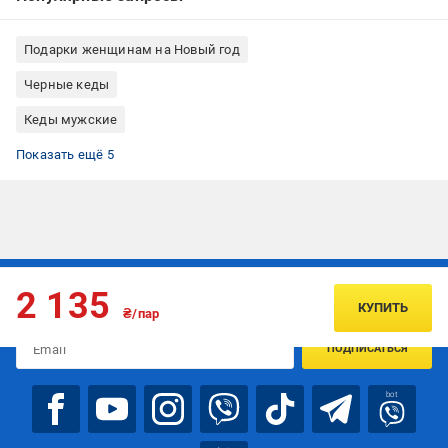
Подарки женщинам на Новый год
Черные кеды
Кеды мужские
Летние кеды
Летние кеды мужские
Черные кеды мужские
Кеды низкие
Кеды 40 размер
Показать ещё 5
Подписывайтесь, чтобы узнавать первым об акцияx и
2 135
предложениях:
КУПИТЬ
₴/пар
ПОДПИСАТЬСЯ
bot