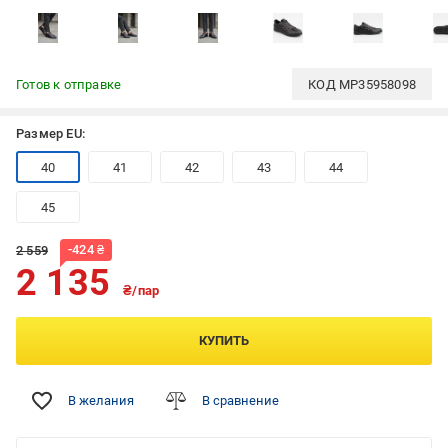
Готов к отправке
КОД
MP35958098
Размер EU:
40
41
42
43
44
45
-
424
₴
2 559
2 135
₴/пар
КУПИТЬ
В желания
В сравнение