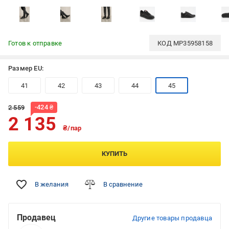
Готов к отправке
КОД
MP35958158
Размер EU:
41
42
43
44
45
-
424
₴
2 559
2 135
₴/пар
КУПИТЬ
В желания
В сравнение
Продавец
Другие товары продавца