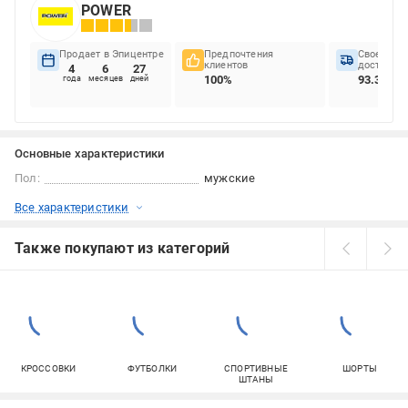
POWER
Продает в Эпицентре
Предпочтения
Своеврем
клиентов
доставок
4
6
27
100%
93.33%
года
месяцев
дней
Основные характеристики
Пол:
мужские
Все характеристики
Также покупают из категорий
КРОССОВКИ
ФУТБОЛКИ
СПОРТИВНЫЕ
ШОРТЫ
ШТАНЫ