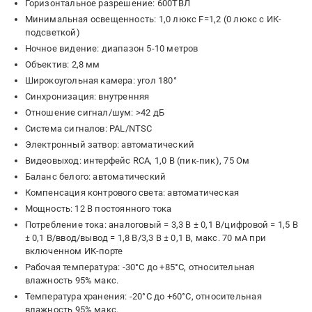
Горизонтальное разрешение: 600ТВЛ
Минимальная освещенность: 1,0 люкс F=1,2 (0 люкс с ИК-
подсветкой)
Ночное видение: диапазон 5-10 метров
Объектив: 2,8 мм
Широкоугольная камера: угол 180°
Синхронизация: внутренняя
Отношение сигнал/шум: >42 дБ
Система сигналов: PAL/NTSC
Электронный затвор: автоматический
Видеовыход: интерфейс RCA, 1,0 В (пик-пик), 75 Ом
Баланс белого: автоматический
Компенсация контрового света: автоматическая
Мощность: 12 В постоянного тока
Потребление тока: аналоговый = 3,3 В ± 0,1 В/цифровой = 1,5 В
± 0,1 В/ввод/вывод = 1,8 В/3,3 В ± 0,1 В, макс. 70 мА при
включенном ИК-порте
Рабочая температура: -30°C до +85°C, относительная
влажность 95% макс.
Температура хранения: -20°C до +60°C, относительная
влажность 95% макс.