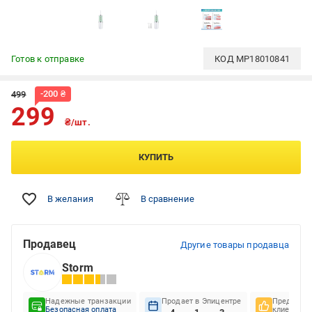
Готов к отправке
КОД
MP18010841
-
200
₴
499
299
₴/шт.
КУПИТЬ
В желания
В сравнение
Продавец
Другие товары продавца
Storm
Надежные транзакции
Продает в Эпицентре
Предпочте
Безопасная оплата
клиентов