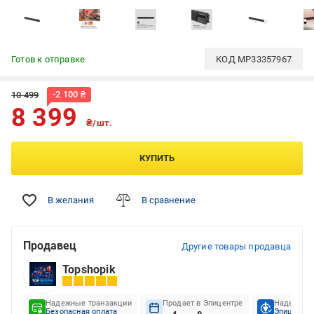
Готов к отправке
КОД
MP33357967
-
2 100
₴
10 499
8 399
₴/шт.
КУПИТЬ
В желания
В сравнение
Продавец
Другие товары продавца
Topshopik
Надежные транзакции
Продает в Эпицентре
Надежный
Безопасная оплата
Эпицентр