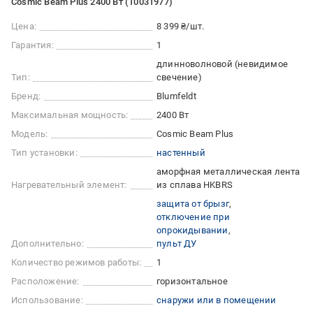
Cosmic Beam Plus 2400 Вт (10031977)
Цена:
8 399 ₴/шт.
Гарантия:
1
длинноволновой (невидимое
Тип:
свечение)
Бренд:
Blumfeldt
Максимальная мощность:
2400 Вт
Модель:
Cosmic Beam Plus
Тип установки:
настенный
аморфная металлическая лента
Нагревательный элемент:
из сплава HKBRS
защита от брызг
отключение при
опрокидывании
Дополнительно:
пульт ДУ
Количество режимов работы:
1
Расположение:
горизонтальное
Использование:
снаружи или в помещении