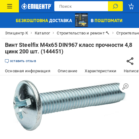
Эпицентр К
Каталог
Строительство и ремонт 🔨
Строитель
Винт Steelfix М4х65 DIN967 класс прочности 4,8
цинк 200 шт. (144451)
оставить отзыв
Основная информация
Описание
Характеристики
Написат