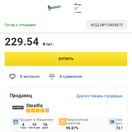
Готов к отправке
КОД
MP10853873
229.54
₴/шт.
КУПИТЬ
В желания
В сравнение
Продавец
Другие товары продавца
Steelfix
Продает в Эпицентре
Предпочтения
Своеврем
клиентов
доставок
4
10
16
99.87%
72.97%
года
месяцев
дней