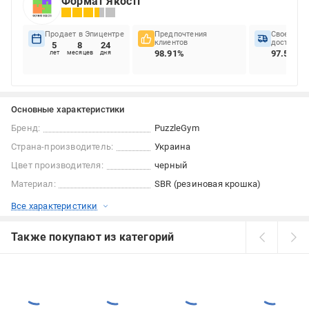
Формат Якості
Продает в Эпицентре
Предпочтения
Своеврем
клиентов
доставок
5
8
24
98.91%
97.5%
лет
месяцев
дня
Основные характеристики
Бренд:
PuzzleGym
Страна-производитель:
Украина
Цвет производителя:
черный
Материал:
SBR (резиновая крошка)
Все характеристики
Также покупают из категорий