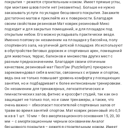
покрытия – режется строительным ножом. Имеет прямые углы,
при монтаже швов почти нет (незаметны). Больше не нужно
заказывать услуги по укладке бесшовного покрытия. Закажите
достаточно матов и приклейте их к поверхности. Благодаря
своим свойствам резиновая Мат коврик резиновый Микс
подходит и для закрытых помещений, и для площадок под
открытым небом. Его можно укладывать практически везде.
Именно поэтому он незаменим на площадке у бассейна, полу
спортивного зала, на уличной детской площадке. Их используют
в обустройстве беговых дорожек и спортивных арен, помещений
для животных, террас, балконов и множества других мест с
разным предназначением. Благодаря своим отличным
качествам, резиновый мат ПазлГум (PuzzleGym) прекрасно
зарекомендовал себя в местах, связанных с играми и спортом,
ведь она не только повышает уровень комфорта у посещающих
занятия, но и подбадривает к более интенсивным тренировкам.
Он незаменим для тренажерных, легкоатлетических и
гимнастических залов, фитнес и кроссфит студий, так как оно
защищает не только пол, но и сами тренажеры, а также, что
очень важно – обезопасит посетителей спортивных залов от
травм во время занятий спортом. Мат коврик резиновый это 0,5
м.кв в 1 шт. 10 мм – без амортизационного основания 15, 20, 30
мм – с амортизационным черным основанием Аналог
бесшовного покрытия – режется строительным ножом. Имеет