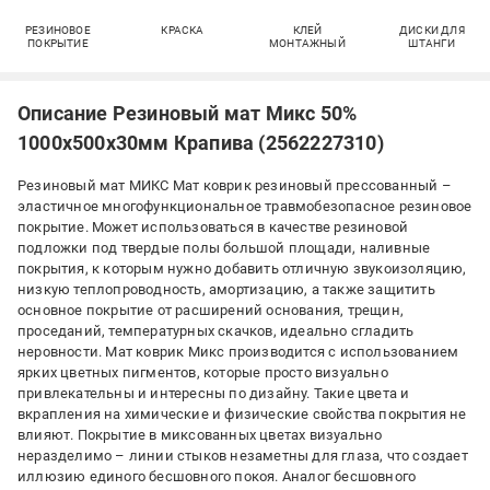
РЕЗИНОВОЕ
КРАСКА
КЛЕЙ
ДИСКИ ДЛЯ
ПОКРЫТИЕ
МОНТАЖНЫЙ
ШТАНГИ
Описание Резиновый мат Микс 50%
1000х500х30мм Крапива (2562227310)
Резиновый мат МИКС Мат коврик резиновый прессованный –
эластичное многофункциональное травмобезопасное резиновое
покрытие. Может использоваться в качестве резиновой
подложки под твердые полы большой площади, наливные
покрытия, к которым нужно добавить отличную звукоизоляцию,
низкую теплопроводность, амортизацию, а также защитить
основное покрытие от расширений основания, трещин,
проседаний, температурных скачков, идеально сгладить
неровности. Мат коврик Микс производится с использованием
ярких цветных пигментов, которые просто визуально
привлекательны и интересны по дизайну. Такие цвета и
вкрапления на химические и физические свойства покрытия не
влияют. Покрытие в миксованных цветах визуально
неразделимо – линии стыков незаметны для глаза, что создает
иллюзию единого бесшовного покоя. Аналог бесшовного