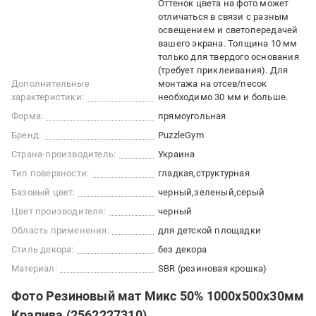
Оттенок цвета на фото может
отличаться в связи с разным
освещением и светопередачей
вашего экрана. Толщина 10 мм
только для твердого основания
(требует приклеивания). Для
Дополнительные
монтажа на отсев/песок
характеристики:
необходимо 30 мм и больше.
Форма:
прямоугольная
Бренд:
PuzzleGym
Страна-производитель:
Украина
Тип поверхности:
гладкая
структурная
Базовый цвет:
черный
зеленый
серый
Цвет производителя:
черный
Область применения:
для детской площадки
Стиль декора:
без декора
Материал:
SBR (резиновая крошка)
Фото Резиновый мат Микс 50% 1000х500х30мм
Крапива (2562227310)