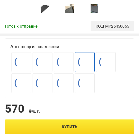
Готов к отправке
КОД
MP25450665
Этот товар из коллекции
570
₴/шт.
КУПИТЬ