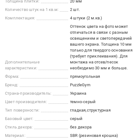
Толщина плитки:
20 мм
Количество штук на 1 кв.м:
2 шт.
Комплектация:
4 штуки (2 м.кв.)
Оттенок цвета на фото может
отличаться в связи с разным
освещением и светопередачей
вашего экрана. Толщина 10 мм
только для твердого основания
(требует приклеивания). Для
Дополнительные
монтажа на отсев/песок
характеристики:
необходимо 30 мм и больше.
Форма:
прямоугольная
Бренд:
PuzzleGym
Страна-производитель:
Украина
Цвет производителя:
темно-серый
Тип поверхности:
гладкая
структурная
Базовый цвет:
серый
Стиль декора:
без декора
Материал:
SBR (резиновая крошка)