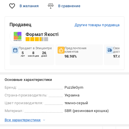
В желания
В сравнение
Продавец
Другие товары продавца
Формат Якості
Продает в Эпицентре
Предпочтения
Своеврем
клиентов
доставок
5
8
26
98.98%
97.62%
лет
месяцев
дней
Основные характеристики
Бренд:
PuzzleGym
Страна-производитель:
Украина
Цвет производителя:
темно-серый
Материал:
SBR (резиновая крошка)
Все характеристики