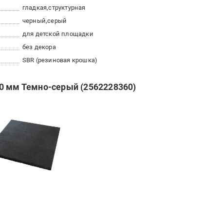
гладкая
структурная
черный
серый
для детской площадки
без декора
SBR (резиновая крошка)
0 мм Темно-серый (2562228360)