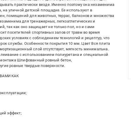
дывать практически везде. Именно поэтому она незаменима
а, на уличной детской площадке. Ее используют в
рен, помещений для животных, террас, балконов и множества
незаменима для тренажерных, легкоатлетических и
ий, так как оно защищает не только пол, но и сами
асит посетителей спортивных залов от травм во время
дских условиях с соблюдением технологий и рецептур, что
срок службы. Особенности покрытия 10 мм. Цвет Вся плита
мортизационный слой отсутствует, мягкость минимальна.
риклеивание с использованием полиуретана и специальной
я монтажа Шлифованный ровный бетон,
угие ровные твердые поверхности.
ТВАМИ КАК
эксплуатации;
щий эффект;