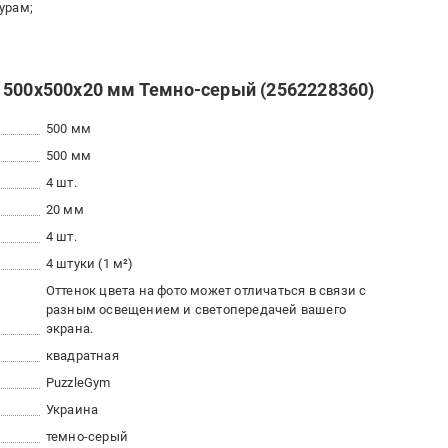
урам;
 500х500х20 мм Темно-серый (2562228360)
500 мм
500 мм
4 шт.
20 мм
4 шт.
4 штуки (1 м²)
Оттенок цвета на фото может отличаться в связи с
разным освещением и светопередачей вашего
экрана.
квадратная
PuzzleGym
Украина
темно-серый