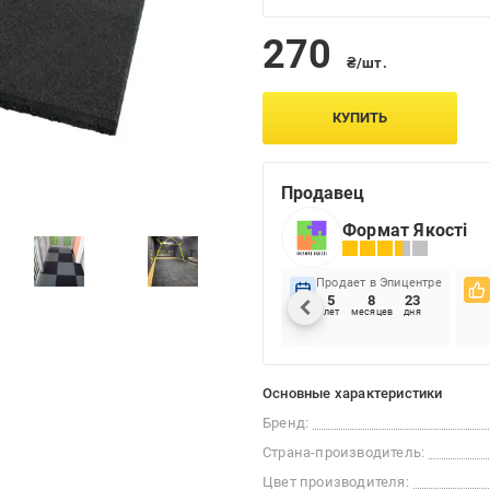
270
₴/шт.
КУПИТЬ
Продавец
Формат Якості
Продает в Эпицентре
5
8
23
лет
месяцев
дня
Основные характеристики
Бренд:
Страна-производитель:
Цвет производителя: