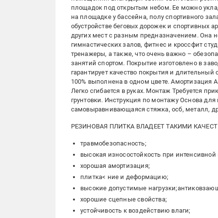
площадок под открытым небом. Ее можно укла
на площадке у бассейна, полу спортивного зал
обустройстве беговых дорожек и спортивных а
других мест с разным предназначением. Она 
гимнастических залов, фитнес и кроссфит студ
тренажеры, а также, что очень важно – обезоп
занятий спортом. Покрытие изготовлено в заво
гарантирует качество покрытия и длительный 
100% выполнена в одном цвете. Амортизация А
Легко сгибается в руках. Монтаж Требуется п
грунтовки. Инструкция по монтажу Основа дл
самовыравнивающаяся стяжка, осб, металл, др
РЕЗИНОВАЯ ПЛИТКА ВЛАДЕЕТ ТАКИМИ КАЧЕС
травмобезопасность;
высокая износостойкость при интенсивной 
хорошая амортизация;
плитка< ние и деформацию;
высокие допустимые нагрузки;антиковзаю
хорошие сцепные свойства;
устойчивость к воздействию влаги;