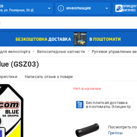
ЕВ
ЭПИЦЕН
ИНФОРМАЦИЯ
в, ул. Полярная, 20-Д
БИЗНЕС
для велоспорта
Велосипедные запчасти
Рулевое управление в
lue (GSZ03)
еристики
Написать отзыв о товаре
Нет в наличии
Бесплатная доставка
в почтоматы Эпицентр
Посмотреть по
Грипсы