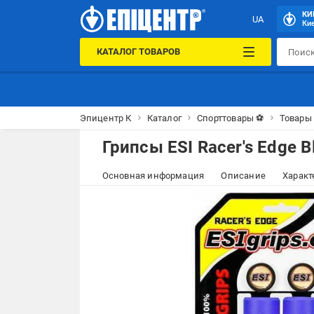
КИ
UA
Кие
КАТАЛОГ ТОВАРОВ
Эпицентр К
Каталог
Спорттовары ⚽
Товары 
Грипсы ESI Racer's Edge B
Основная информация
Описание
Характ