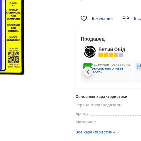
В желания
В с
Продавец
Битий Обід
Надежные транзакции
Безопасная оплата
картой
Основные характеристики
Страна-производитель:
Бренд:
Материал:
Все характеристики