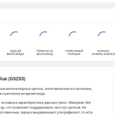
ПЕДАЛИ
ТОРМОЗА НА
СТИРАЛЬНЫЙ
КЛЮЧИ И
ВЕЛОСИПЕДА
ВЕЛОСИПЕД
ПОРОШОК
НАБОРЫ КЛЮЧЕЙ
Blue (GSZ03)
енные велосипедные грипсы, изготовленные из силикона,
е сцепление во время езды.
 основные характеристики данных грипс. Материал без
ор, что позволяет поддерживать чистоту грипсов. Не
олговечные, хорошо выдерживают ультрафиолет, то есть