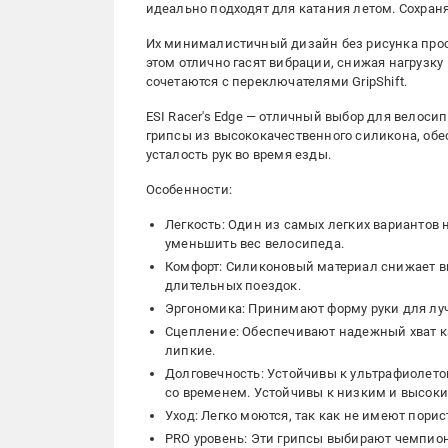
идеально подходят для катания летом. Сохран
Их минималистичный дизайн без рисунка прост,
этом отлично гасят вибрации, снижая нагрузку 
сочетаются с переключателями GripShift.
ESI Racer's Edge — отличный выбор для велос
грипсы из высококачественного силикона, о
усталость рук во время езды.
Особенности:
Легкость: Один из самых легких вариантов 
уменьшить вес велосипеда.
Комфорт: Силиконовый материал снижает ви
длительных поездок.
Эргономика: Принимают форму руки для луч
Сцепление: Обеспечивают надежный хват как 
липкие.
Долговечность: Устойчивы к ультрафиолето
со временем. Устойчивы к низким и высоким
Уход: Легко моются, так как не имеют порис
PRO уровень: Эти грипсы выбирают чемпио