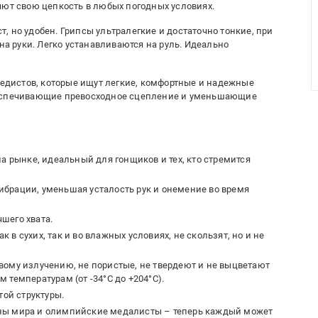
яют свою цепкость в любых погодных условиях.
 но удобен. Грипсы ультралегкие и достаточно тонкие, при
на руки. Легко устанавливаются на руль. Идеально
ипедистов, которые ищут легкие, комфортные и надежные
беспечивающие превосходное сцепление и уменьшающие
на рынке, идеальный для гонщиков и тех, кто стремится
брации, уменьшая усталость рук и онемение во время
шего хвата.
в сухих, так и во влажных условиях, не скользят, но и не
вому излучению, не пористые, не твердеют и не выцветают
 температурам (от -34°C до +204°C).
той структуры.
ны мира и олимпийские медалисты – теперь каждый может