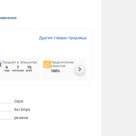
равнение
Другие товары продавца
Продает в Эпицентре
Предпочтения
Своевременность
клиентов
доставок
4
7
15
100%
96.15%
года
месяцев
дней
США
Esi Grips
резина