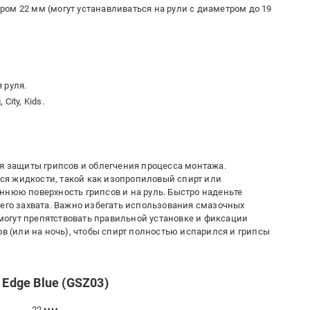
ом 22 мм (могут устанавливаться на рули с диаметром до 19
 руля.
City, Kids.
ля защиты грипсов и облегчения процесса монтажа.
я жидкости, такой как изопропиловый спирт или
ннюю поверхность грипсов и на руль. Быстро наденьте
шего захвата. Важно избегать использования смазочных
и могут препятствовать правильной установке и фиксации
ов (или на ночь), чтобы спирт полностью испарился и грипсы
 Edge Blue (GSZ03)
22 мм