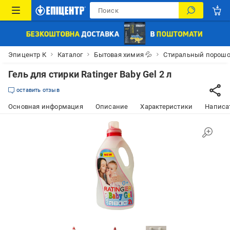
Эпицентр К
Каталог
Бытовая химия 💦
Стиральный порош
Гель для стирки Ratinger Baby Gel 2 л
оставить отзыв
Основная информация
Описание
Характеристики
Написат