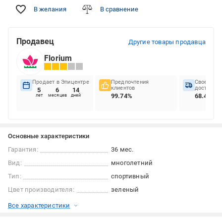
В желания
В сравнение
Продавец
Другие товары продавца
Florium
Продает в Эпицентре
Предпочтения
Своеврем
клиентов
доставок
5
6
14
99.74%
68.45%
лет
месяцев
дней
Основные характеристики
Гарантия:
36 мес.
Вид:
многолетний
Тип:
спортивный
Цвет производителя:
зеленый
Все характеристики