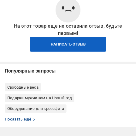
На этот товар еще не оставили отзыв, будьте
первым!
НАПИСАТЬ ОТЗЫВ
Популярные запросы
Свободные веса
Подарки мужчинам на Новый год
Оборудование для кроссфита
Все для йоги
Фитнес и тренировки
Гантели наборные
Гантели для фитнеса
Гантели для дома
Показать ещё 5