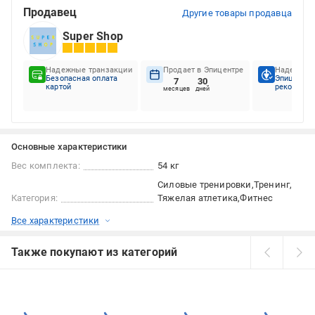
Продавец
Другие товары продавца
Super Shop
Надежные транзакции
Продает в Эпицентре
Надежный
Безопасная оплата
Эпицентр
7
30
картой
рекоменду
месяцев
дней
Основные характеристики
Вес комплекта:
54 кг
Силовые тренировки
Тренинг
Категория:
Тяжелая атлетика
Фитнес
Все характеристики
Также покупают из категорий