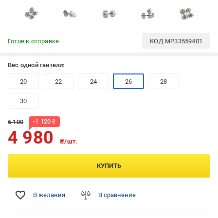
Готов к отправке
КОД
MP33559401
Вес одной гантели:
20
22
24
26
28
30
-
1 120
₴
6 100
4 980
₴/шт.
КУПИТЬ
В желания
В сравнение