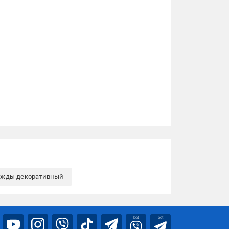
ежды декоративный
bot
bot