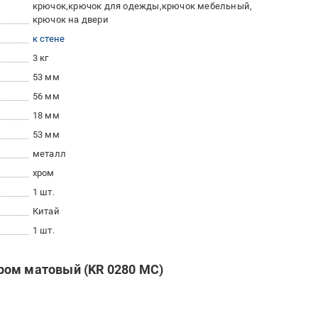
крючок
крючок для одежды
крючок мебельный
крючок на двери
к стене
3 кг
53 мм
56 мм
18 мм
53 мм
металл
хром
1 шт.
Китай
1 шт.
ром матовый (KR 0280 MC)