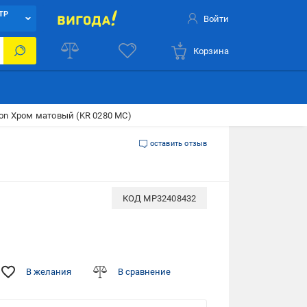
ТР
Войти
Корзина
on Хром матовый (KR 0280 MC)
оставить отзыв
КОД
MP32408432
В желания
В сравнение