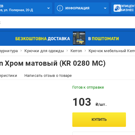
ЕВ
ЭПИЦЕН
ИНФОРМАЦИЯ
в, ул. Полярная, 20-Д
БИЗНЕС
фурнитура
Крючки для одежды
Kerron
Крючок мебельный Kerr
n Хром матовый (KR 0280 MC)
еристики
Написать отзыв о товаре
Готов к отправке
103
₴/шт.
КУПИТЬ