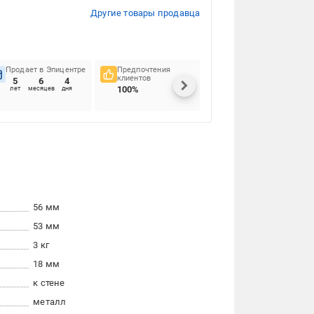
Другие товары продавца
Продает в Эпицентре
Предпочтения
Своевременность
клиентов
доставок
5
6
4
100%
98.91%
лет
месяцев
дня
56 мм
53 мм
3 кг
18 мм
к стене
металл