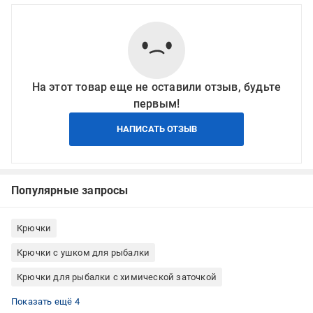
На этот товар еще не оставили отзыв, будьте
первым!
НАПИСАТЬ ОТЗЫВ
Популярные запросы
Крючки
Крючки с ушком для рыбалки
Крючки для рыбалки с химической заточкой
Крючки для карповой рыбалки
Крючки для фидерной рыбалки
Крючки для поплавочной рыбалки
Крючки для рыбалки одинарные
Показать ещё 4