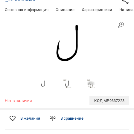
оставить отзыв
Основная информация
Описание
Характеристики
Написат
Нет в наличии
КОД
MP9337223
В желания
В сравнение