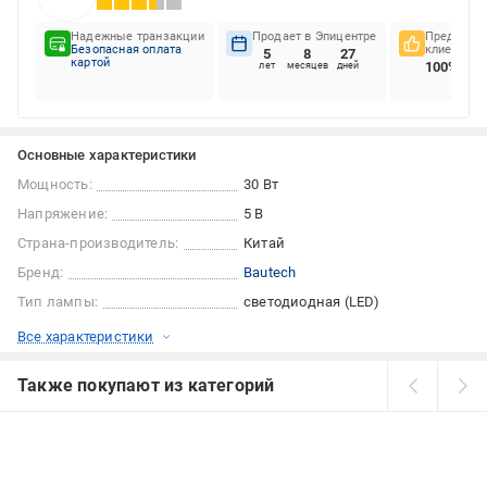
Надежные транзакции
Продает в Эпицентре
Предпочте
Безопасная оплата
клиентов
5
8
27
картой
100%
лет
месяцев
дней
Основные характеристики
Мощность:
30 Вт
Напряжение:
5 В
Страна-производитель:
Китай
Бренд:
Bautech
Тип лампы:
светодиодная (LED)
Все характеристики
Также покупают из категорий