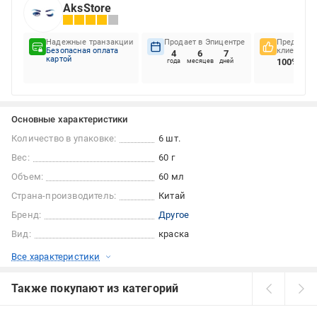
AksStore
Надежные транзакции
Продает в Эпицентре
Предпочте
Безопасная оплата
клиентов
4
6
7
картой
100%
года
месяцев
дней
Основные характеристики
Количество в упаковке:
6 шт.
Вес:
60 г
Объем:
60 мл
Страна-производитель:
Китай
Бренд:
Другое
Вид:
краска
Все характеристики
Также покупают из категорий