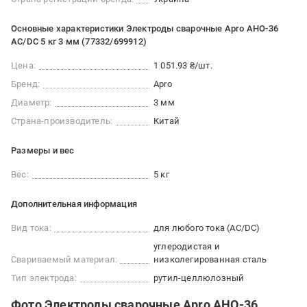
Основные характеристики Электроды сварочные Apro АНО-36
AC/DC 5 кг 3 мм (77332/699912)
Цена:
1 051.93 ₴/шт.
Бренд:
Apro
Диаметр:
3 мм
Страна-производитель:
Китай
Размеры и вес
Вес:
5 кг
Дополнительная информация
Вид тока:
для любого тока (AC/DC)
углеродистая и
Свариваемый материал:
низколегированная сталь
Тип электрода:
рутил-целлюлозный
Фото Электроды сварочные Apro АНО-36