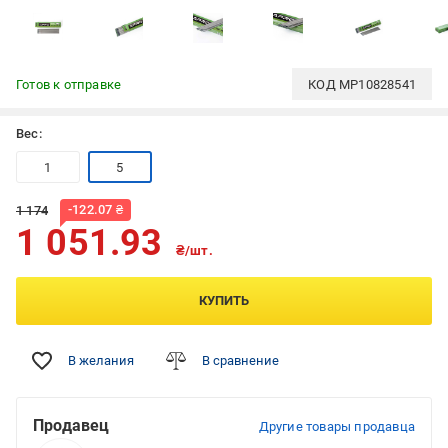
Готов к отправке
КОД
MP10828541
Вес:
1
5
-
122.07
₴
1 174
1 051.93
₴/шт.
КУПИТЬ
В желания
В сравнение
Продавец
Другие товары продавца