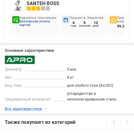
SANTEH BOSS
Надежные транзакции
Продает в Эпицентре
Предпочте
Безопасная оплата
клиентов
4
6
14
картой
99.26%
года
месяцев
дней
Основные характеристики
Диаметр:
3 мм
Вес:
5 кг
Вид тока:
для любого тока (AC/DC)
углеродистая и
Свариваемый материал:
низколегированная сталь
Все характеристики
Также покупают из категорий