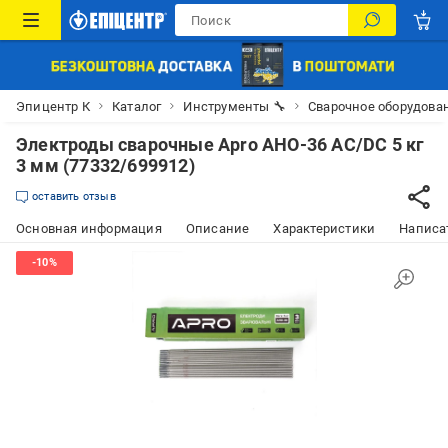
Эпицентр К
Каталог
Инструменты 🔧
Сварочное оборудова
Электроды сварочные Apro АНО-36 AC/DC 5 кг
3 мм (77332/699912)
оставить отзыв
Основная информация
Описание
Характеристики
Написат