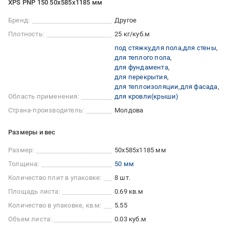
XPS PNP 150 50х585х1185 мм
Бренд:
Другое
Плотность:
25 кг/куб.м
под стяжку
для пола
для стены
для теплого пола
для фундамента
для перекрытия
для теплоизоляции
для фасада
Область применения:
для кровли(крыши)
Страна-производитель:
Молдова
Размеры и вес
Размер:
50х585х1185 мм
Толщина:
50 мм
Количество плит в упаковке:
8 шт.
Площадь листа:
0.69 кв.м
Количество в упаковке, кв.м:
5.55
Объем листа:
0.03 куб.м