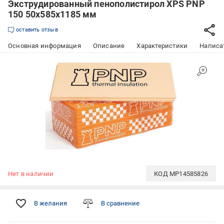
Экструдированный пенополистирол XPS PNP
150 50х585х1185 мм
оставить отзыв
Основная информация
Описание
Характеристики
Написат
Нет в наличии
КОД
MP14585826
В желания
В сравнение