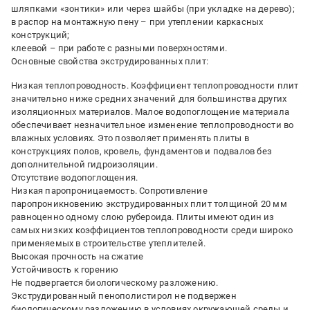
шляпками «зонтики» или через шайбы (при укладке на дерево);
в распор на монтажную пену – при утеплении каркасных
конструкций;
клеевой – при работе с разными поверхностями.
Основные свойства экструдированных плит:
Низкая теплопроводность. Коэффициент теплопроводности плит
значительно ниже средних значений для большинства других
изоляционных материалов. Малое водопоглощение материала
обеспечивает незначительное изменение теплопроводности во
влажных условиях. Это позволяет применять плиты в
конструкциях полов, кровель, фундаментов и подвалов без
дополнительной гидроизоляции.
Отсутствие водопоглощения.
Низкая паропроницаемость. Сопротивление
паропроникновению экструдированных плит толщиной 20 мм
равноценно одному слою рубероида. Плиты имеют один из
самых низких коэффициентов теплопроводности среди широко
применяемых в строительстве утеплителей.
Высокая прочность на сжатие
Устойчивость к горению
Не подвергается биологическому разложению.
Экструдированный пенополистирол не подвержен
биологическому разложению в условиях окружающей среды и