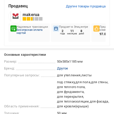
Продавец
Другие товары продавца
makerua
Надежные транзакции
Продает в Эпицентре
Предпочте
Безопасная оплата
клиентов
2
11
8
картой
97.06%
года
месяцев
дней
Основные характеристики
Размер:
50х585х1185 мм
Бренд:
Другое
Популярные запросы:
для утепления
листы
под стяжку
для пола
для стены
для теплого пола
для фундамента
для перекрытия
для теплоизоляции
для фасада
Область применения:
для кровли(крыши)
Толщина:
50 мм