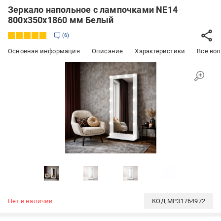
Зеркало напольное с лампочками NE14
800x350x1860 мм Белый
6
Основная информация
Описание
Характеристики
Все воп
Нет в наличии
КОД
MP31764972