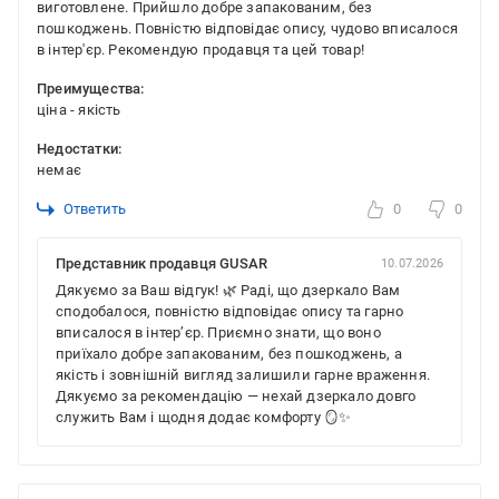
виготовлене. Прийшло добре запакованим, без
пошкоджень. Повністю відповідає опису, чудово вписалося
в інтер'єр. Рекомендую продавця та цей товар!
Преимущества:
ціна - якість
Недостатки:
немає
Ответить
0
0
Представник продавця GUSAR
10.07.2026
Дякуємо за Ваш відгук! 🌿 Раді, що дзеркало Вам
сподобалося, повністю відповідає опису та гарно
вписалося в інтер’єр. Приємно знати, що воно
приїхало добре запакованим, без пошкоджень, а
якість і зовнішній вигляд залишили гарне враження.
Дякуємо за рекомендацію — нехай дзеркало довго
служить Вам і щодня додає комфорту 🪞✨