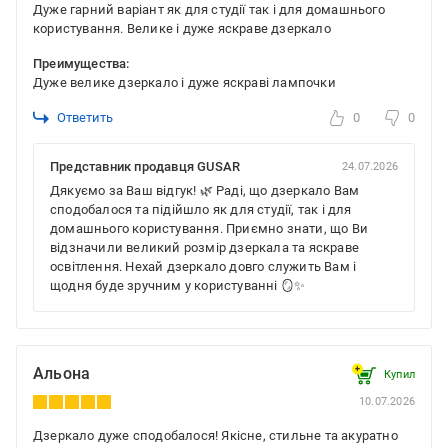
Дуже гарний варіант як для студії так і для домашнього
користування. Велике і дуже яскраве дзеркало
Преимущества:
Дуже велике дзеркало і дуже яскраві лампочки
Ответить
0
0
Представник продавця GUSAR
24.07.2026
Дякуємо за Ваш відгук! 🌿 Раді, що дзеркало Вам
сподобалося та підійшло як для студії, так і для
домашнього користування. Приємно знати, що Ви
відзначили великий розмір дзеркала та яскраве
освітлення. Нехай дзеркало довго служить Вам і
щодня буде зручним у користуванні 🪞✨
Альона
Купил
10.07.2026
Дзеркало дуже сподобалося! Якісне, стильне та акуратно