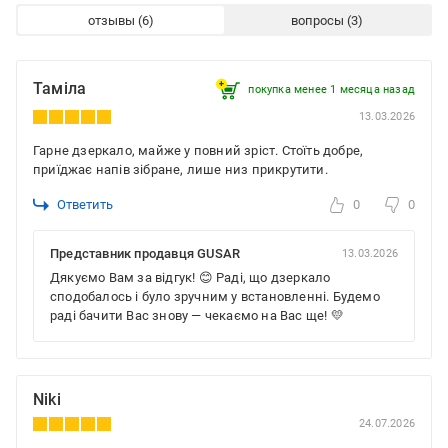
отзывы
вопросы
Таміла
покупка менее 1 месяца назад
13.03.2026
Гарне дзеркало, майже у повний зріст. Стоїть добре,
приїджає напів зібране, лише низ прикрутити.
Ответить
0
0
Представник продавця GUSAR
13.03.2026
Дякуємо Вам за відгук! 😊 Раді, що дзеркало
сподобалось і було зручним у встановленні. Будемо
раді бачити Вас знову — чекаємо на Вас ще! 💛
Niki
24.07.2026