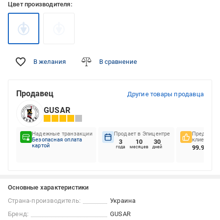
Цвет производителя:
В желания
В сравнение
Продавец
Другие товары продавца
GUSAR
Надежные транзакции
Продает в Эпицентре
Предпочте
Безопасная оплата
клиентов
3
10
30
картой
99.98%
года
месяцев
дней
Основные характеристики
Страна-производитель:
Украина
Бренд:
GUSAR