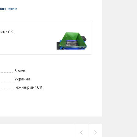
равнение
ринг СК
6 мес.
Украина
Інжиніринг СК