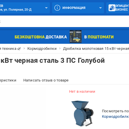
ЕВ
ЭПИЦЕН
ИНФОРМАЦИЯ
в, ул. Полярная, 20-Д
БИЗНЕС
 техника 🌿
Кормодробилки
Дробилка молотковая 15 кВт черная 
кВт черная сталь 3 ПС Голубой
еристики
Написать отзыв о товаре
Нет в наличии
Посмотреть по
Кормодробилк