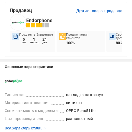
Продавец
Другие товары продавца
Endorphone
Продает в Эпицентре
Предпочтения
Своеврем
клиентов
доставок
5
1
24
100%
80.36%
лет
месяц
дня
Основные характеристики
Тип чехла:
накладка на корпус
Материал изготовления:
силикон
Совместимость с моделями:
OPPO Reno5 Lite
Цвет производителя:
разноцветный
Все характеристики