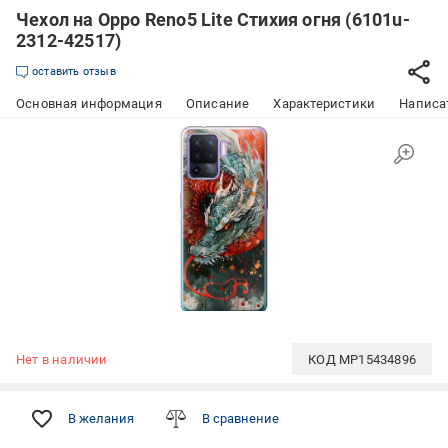
Чехол на Oppo Reno5 Lite Стихия огня (6101u-
2312-42517)
оставить отзыв
Основная информация
Описание
Характеристики
Написат
Нет в наличии
КОД
MP15434896
В желания
В сравнение