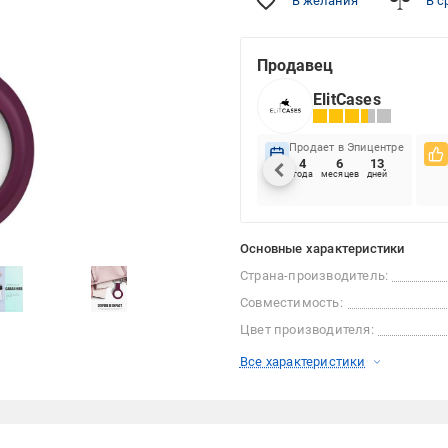
В желания
В с
Продавец
ElitCases
Продает в Эпицентре
4
6
13
года
месяцев
дней
Основные характеристики
Страна-производитель:
Совместимость:
Цвет производителя:
Все характеристики