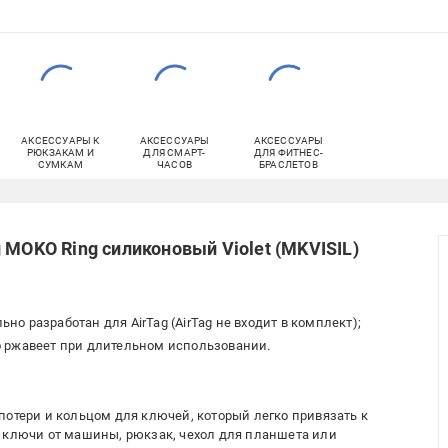
АКСЕССУАРЫ К
АКСЕССУАРЫ
АКСЕССУАРЫ
РЮКЗАКАМ И
ДЛЯ СМАРТ-
ДЛЯ ФИТНЕС-
СУМКАМ
ЧАСОВ
БРАСЛЕТОВ
 MOKO Ring силиконовый Violet (MKVISIL)
о разработан для AirTag (AirTag не входит в комплект);
о ржавеет при длительном использовании.
потери и кольцом для ключей, который легко привязать к
, ключи от машины, рюкзак, чехол для планшета или