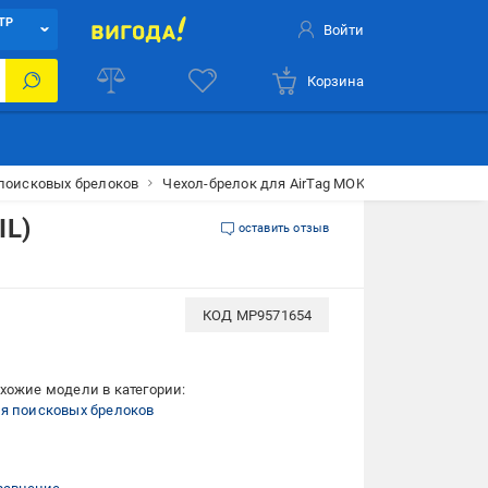
ТР
Войти
Корзина
поисковых брелоков
Чехол-брелок для AirTag MOKO Ring силиконовы
IL)
оставить отзыв
КОД
MP9571654
хожие модели в категории:
я поисковых брелоков