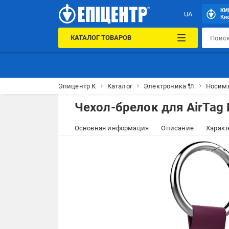
КИ
UA
Кие
КАТАЛОГ ТОВАРОВ
Эпицентр К
Каталог
Электроника 🔌
Носим
Чехол-брелок для AirTag 
Основная информация
Описание
Характ