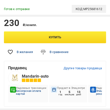
Готов к отправке
КОД
MP25681612
230
₴/компл.
КУПИТЬ
В желания
В сравнение
Продавец
Другие товары продавца
Mandarin-auto
Надежные транзакции
Продает в Эпицентре
Надежный
Безопасная оплата
Эпицентр
1
5
13
картой
рекоменду
год
месяцев
дней