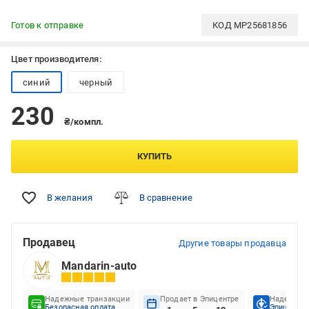
Готов к отправке
КОД
MP25681856
Цвет производителя:
синий
черный
230
₴/компл.
КУПИТЬ
В желания
В сравнение
Продавец
Другие товары продавца
Mandarin-auto
Надежные транзакции
Продает в Эпицентре
Надежный
Безопасная оплата
Эпицентр