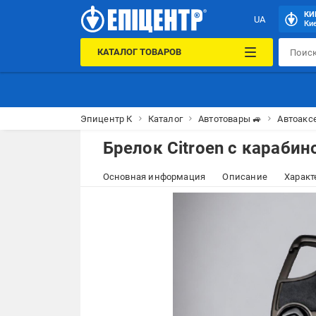
КИ
UA
Кие
КАТАЛОГ ТОВАРОВ
Эпицентр К
Каталог
Автотовары 🚙
Автоакс
Брелок Citroen с караби
Основная информация
Описание
Характ