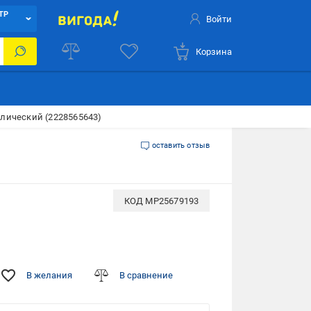
ТР
Войти
Корзина
ллический (2228565643)
оставить отзыв
КОД
MP25679193
В желания
В сравнение