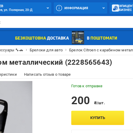
ЕВ
ЭПИЦЕН
ИНФОРМАЦИЯ
в, ул. Полярная, 20-Д
БИЗНЕС
ессуары 🔧🚗
Брелоки для авто
Брелок Citroen с карабином мета
ном металлический (2228565643)
еристики
Написать отзыв о товаре
Готов к отправке
200
₴/шт.
КУПИТЬ