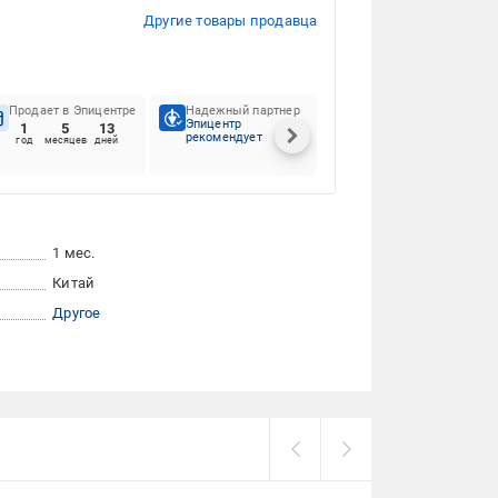
Другие товары продавца
Продает в Эпицентре
Надежный партнер
Предпочтения
Эпицентр
клиентов
1
5
13
рекомендует
100%
год
месяцев
дней
1 мес.
Китай
Другое