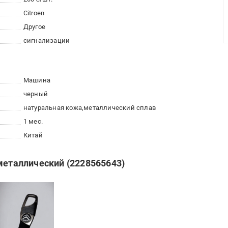
Citroen
Другое
сигнализации
Машина
черный
натуральная кожа
металлический сплав
1 мес.
Китай
металлический (2228565643)