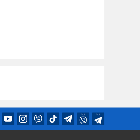
bot
bot