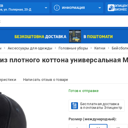
ЕВ
ЭПИЦЕН
ИНФОРМАЦИЯ
в, ул. Полярная, 20-Д
БИЗНЕС
ы
Аксессуары для одежды
Головные уборы
Кепки
Бейсболк
из плотного коттона универсальная M
еристики
Написать отзыв о товаре
Готов к отправке
Бесплатная доставка
в почтоматы Эпицентр
Размер (международный):