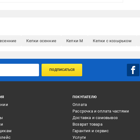
весенние
Кепки осенние
Кепки M
Кепки с козырьком
ПОДПИСАТЬСЯ
ИЯ
ПОКУПАТЕЛЮ
ании
Оплата
и
Рассрочка и оплата частями
ты
Доставка и самовывоз
ии
Возврат товара
щикам
Гарантия и сервис
плейс
Услуги