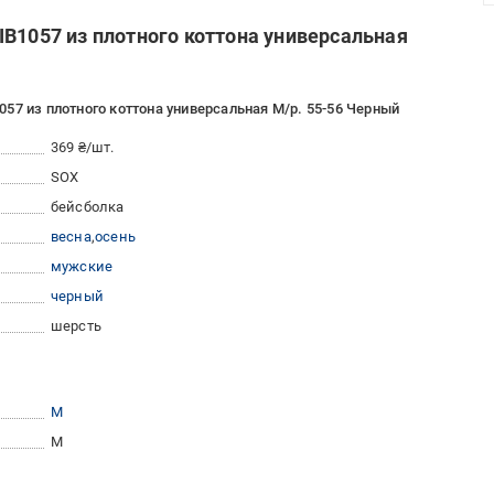
IB1057 из плотного коттона универсальная
57 из плотного коттона универсальная M/р. 55-56 Черный
369 ₴/шт.
SOX
бейсболка
весна
осень
мужские
черный
шерсть
M
M