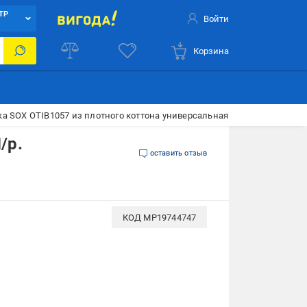
ТР
Войти
Корзина
а SOX OTIB1057 из плотного коттона универсальная M/р. 55-56 Черны
/р.
оставить отзыв
КОД
MP19744747