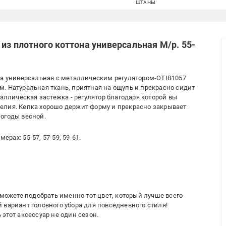
ШТАНЫ
из плотного коттона универсальная M/р. 55-
ка универсальная с металлическим регулятором-OTIB1057
. Натуральная ткань, приятная на ощупь и прекрасно сидит
таллическая застежка - регулятор благодаря которой вы
елия. Кепка хорошо держит форму и прекрасно закрывает
огоды весной.
рах: 55-57, 57-59, 59-61.
сможете подобрать именно тот цвет, который лучше всего
 вариант головного убора для повседневного стиля!
этот аксессуар не один сезон.