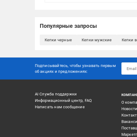
Популярные запросы
Кепки черные
Кепки мужские
Кепки 
Подписывайтесь, чтобы узнавать первым
об акцияx и предложениях:
AI Служба поддержки
КОМПАН
Информационный центр, FAQ
О комп
Написать нам сообщение
Новост
Контак
Ваканс
Постав
Маркет