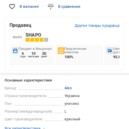
В желания
В сравнение
Продавец
Другие товары продавца
SHAPO
Продает в Эпицентре
Предпочтения
Своеврем
клиентов
доставок
4
10
20
100%
92.86%
года
месяцев
дней
Основные характеристики
Бренд:
Alex
Страна-производитель:
Украина
Пол:
унисекс
Размер (международный):
L
Цвет производителя:
красный
Все характеристики