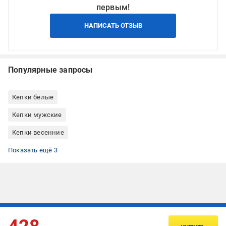
первым!
НАПИСАТЬ ОТЗЫВ
Популярные запросы
Кепки белые
Кепки мужские
Кепки весенние
Кепки осенние
Кепки L
Кепки с козырьком
Показать ещё 3
Подписывайтесь, чтобы узнавать первым об акцияx и
предложениях: