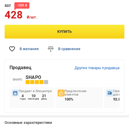
-
109
₴
537
428
₴/шт.
КУПИТЬ
В желания
В сравнение
Продавец
Другие товары продавца
SHAPO
Продает в Эпицентре
Предпочтения
Своеврем
клиентов
доставок
4
10
21
100%
92.86%
года
месяцев
день
Основные характеристики