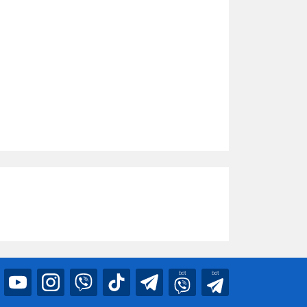
bot
bot