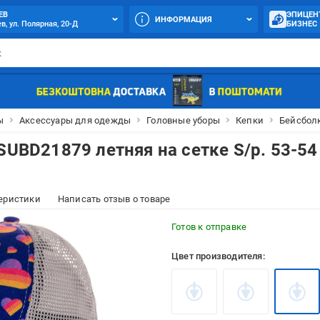
ЕВ
ЭПИЦЕН
ИНФОРМАЦИЯ
в, ул. Полярная, 20-Д
БИЗНЕС
ы
Аксессуары для одежды
Головные уборы
Кепки
Бейсболк
SUBD21879 летняя на сетке S/р. 53-54
еристики
Написать отзыв о товаре
Готов к отправке
Цвет производителя: