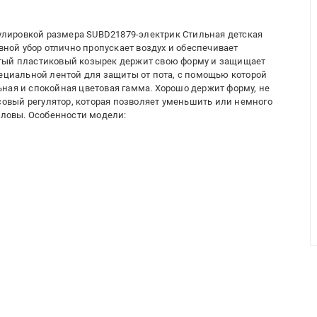
гулировкой размера SUBD21879-электрик Стильная детская
овной убор отлично пропускает воздух и обеспечивает
утый пластиковый козырек держит свою форму и защищает
пециальной лентой для защиты от пота, с помощью которой
ная и спокойная цветовая гамма. Хорошо держит форму, не
ссовый регулятор, которая позволяет уменьшить или немного
оловы. Особенности модели: