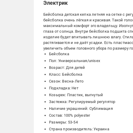
Электрик
Бейсболка детская кепка летняя на сетке с ре
бейсболка очень лёгкая и красивая. Такой гол
максимальный комфорт эго владельцу. Изогн
глаза от солнца. Внутри бейсболка подшита с
изделие будет впитывать лишнюю влагу. Стиль
растягивается и не даёт усадки. Есть пластма
увеличить объем головного убора по размеру г
Бейсболка
Пол: Универсальная/unisex
Возраст: Для детей
Класс: Бейсболка
Сезон: Весна-Лето
Подкладка: Нет
Козырек: Пластик, выгнутый
Застежка: Регулируемый регулятор
Наличие украшений: Сублимация
Состав: 100% polyester
Размеры: 53-54
Страна производитель: Украина