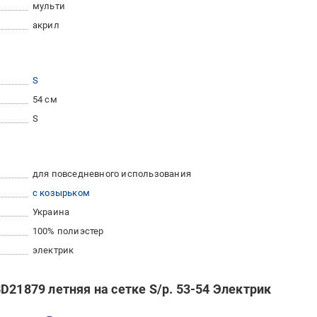
мульти
акрил
S
54 см
S
для повседневного использования
с козырьком
Украина
100% полиэстер
электрик
D21879 летняя на сетке S/р. 53-54 Электрик