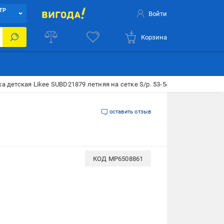
ТР
Войти
Корзина
а детская Likee SUBD21879 летняя на сетке S/р. 53-54 Электрик
оставить отзыв
КОД
MP6508861