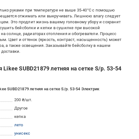
олько руками при температуре не выше 35-40°C с помощью
прещается отжимать или выкручивать. Лишнюю влагу следует
ем. Это продлит жизнь вашему головному убору и сохранит
 сушить бейсболки и кепки в сушилке при высокой
 на солнце, радиаторах отопления и обогреватели. Процесс
м. Цвет и оттенок (яркость, контраст, насыщенность) может
ра, а также освещения. Заказывайте бейсболку в нашем
 доставки.
 Likee SUBD21879 летняя на сетке S/р. 53-54
ee SUBD21879 летняя на сетке S/р. 53-54 Электрик
200 ₴/шт.
Другое
кепка
лето
унисекс