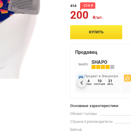
-
214
₴
414
200
₴/шт.
КУПИТЬ
Продавец
SHAPO
Продает в Эпицентре
4
10
21
года
месяцев
день
Основные характеристики
Обхват головы:
Страна-производитель:
Бренд: