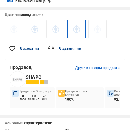
в почтоматы Эпицентр
Цвет производителя:
В желания
В сравнение
Продавец
Другие товары продавца
SHAPO
Продает в Эпицентре
Предпочтения
Своеврем
клиентов
доставок
4
10
23
100%
92.86%
года
месяцев
дня
Основные характеристики