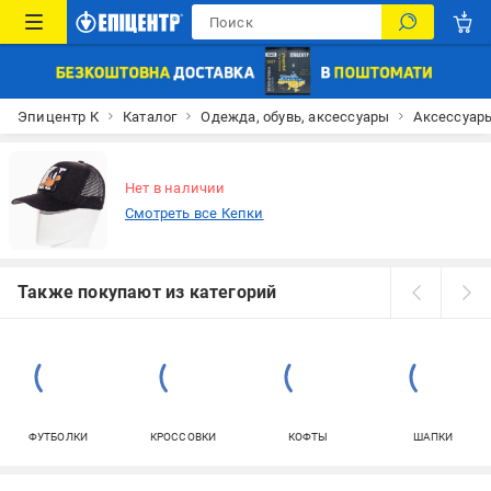
Эпицентр К
Каталог
Одежда, обувь, аксессуары
Аксессуар
Нет в наличии
Смотреть все Кепки
Также покупают из категорий
ФУТБОЛКИ
КРОССОВКИ
КОФТЫ
ШАПКИ