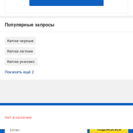
Популярные запросы
Кепки черные
Кепки летние
Кепки унисекс
Кепки L
Кепки с козырьком
Показать ещё 2
Подписывайтесь, чтобы узнавать первым об акцияx и
предложениях:
Нет в наличии
ПОДПИСАТЬСЯ