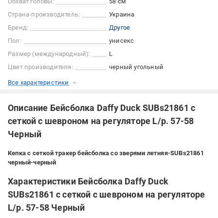
Обхват головы:
58 см
Страна-производитель:
Украина
Бренд:
Другое
Пол:
унисекс
Размер (международный):
L
Цвет производителя:
черный угольный
Все характеристики
Описание Бейсболка Daffy Duck SUBs21861 с
сеткой с шевроном на регуляторе L/р. 57-58
Черный
Кепка с сеткой тракер бейсболка со зверями летняя-SUBs21861
черный-черный
Характеристики Бейсболка Daffy Duck
SUBs21861 с сеткой с шевроном на регуляторе
L/р. 57-58 Черный