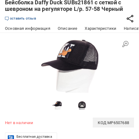
Бейсболка Daffy Duck SUBs21861 с сеткой с
шевроном на регуляторе L/р. 57-58 Черный
оставить отзыв
Основная информация
Описание
Характеристики
Написат
Нет в наличии
КОД
MP6507688
Бесплатная доставка