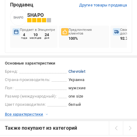
Продавец
Другие товары продавца
SHAPO
Продает в Эпицентре
Предпочтения
Своеврем
клиентов
доставок
4
10
24
100%
92.73%
года
месяцев
дня
Основные характеристики
Бренд:
Chevrolet
Страна-производитель:
Украина
Пол:
мужские
Размер (международный):
one size
Цвет производителя:
белый
Все характеристики
Также покупают из категорий