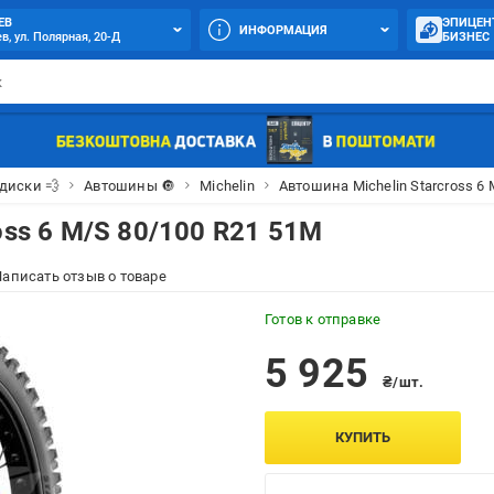
ЕВ
ЭПИЦЕН
ИНФОРМАЦИЯ
в, ул. Полярная, 20-Д
БИЗНЕС
диски 💨
Автошины 🔘
Michelin
Автошина Michelin Starcross 6
oss 6 M/S 80/100 R21 51M
аписать отзыв о товаре
Готов к отправке
5 925
₴/шт.
КУПИТЬ