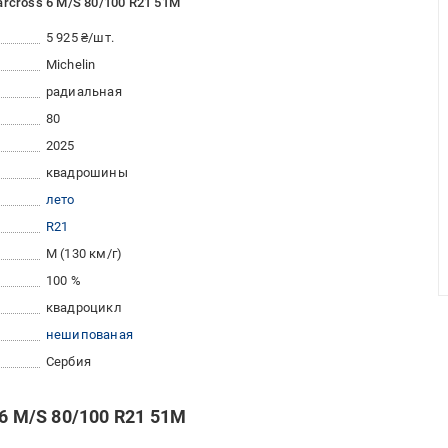
rcross 6 M/S 80/100 R21 51M
5 925 ₴/шт.
Michelin
радиальная
80
2025
квадрошины
лето
R21
M (130 км/г)
100 %
квадроцикл
нешипованая
Сербия
 6 M/S 80/100 R21 51M