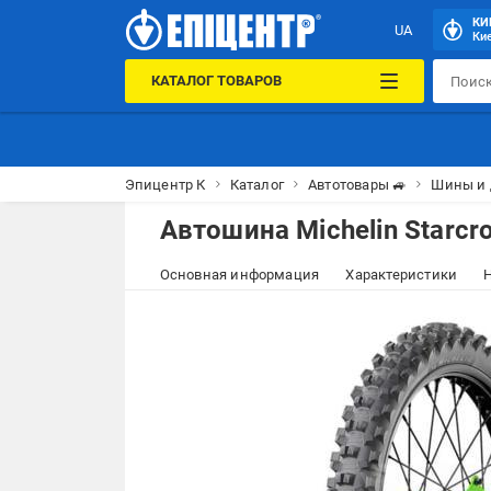
КИ
UA
Кие
КАТАЛОГ ТОВАРОВ
Эпицентр К
Каталог
Автотовары 🚙
Шины и 
Автошина Michelin Starcr
Основная информация
Характеристики
Н