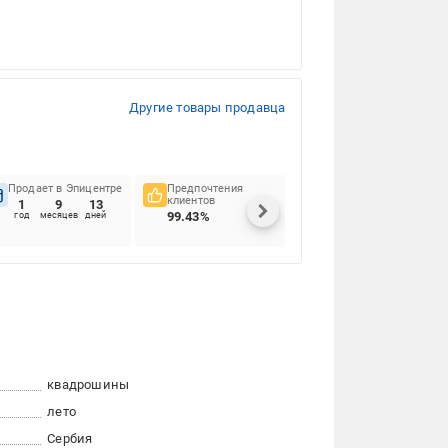
Другие товары продавца
Продает в Эпицентре
Предпочтения
Своевременность
клиентов
доставок
1
9
13
99.43%
92.31%
год
месяцев
дней
квадрошины
лето
Сербия