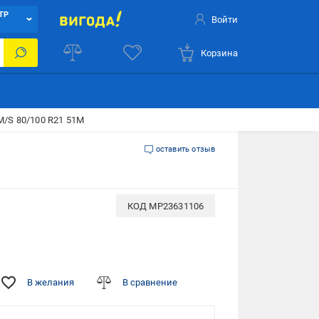
ТР
Войти
Корзина
 M/S 80/100 R21 51M
оставить отзыв
КОД
MP23631106
В желания
В сравнение