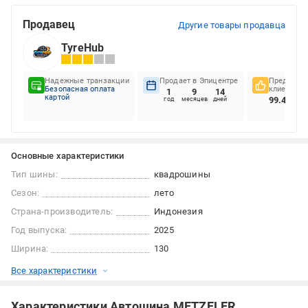
Продавец
Другие товары продавца
TyreHub
Надежные транзакции
Продает в Эпицентре
Предпочте
Безопасная оплата
клиентов
1
9
14
картой
99.44%
год
месяцев
дней
Основные характеристики
Тип шины:
квадрошины
Сезон:
лето
Страна-производитель:
Индонезия
Год выпуска:
2025
Ширина:
130
Все характеристики
Характеристики Автошина METZELER