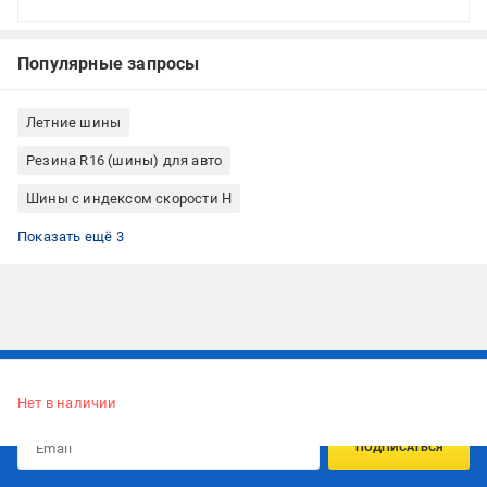
Популярные запросы
Летние шины
Резина R16 (шины) для авто
Шины с индексом скорости H
Нешипованая резина (шины)
Летняя резина R16
Квадрошины
Показать ещё 3
Подписывайтесь, чтобы узнавать первым об акцияx и
предложениях:
Нет в наличии
ПОДПИСАТЬСЯ