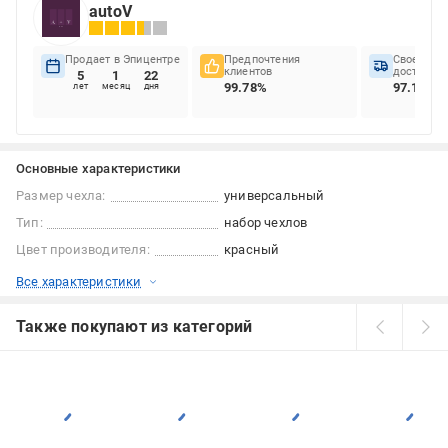
autoV
Продает в Эпицентре
Предпочтения
Своеврем
клиентов
доставок
5
1
22
99.78%
97.1%
лет
месяц
дня
Основные характеристики
Размер чехла:
универсальный
Тип:
набор чехлов
Цвет производителя:
красный
Все характеристики
Также покупают из категорий