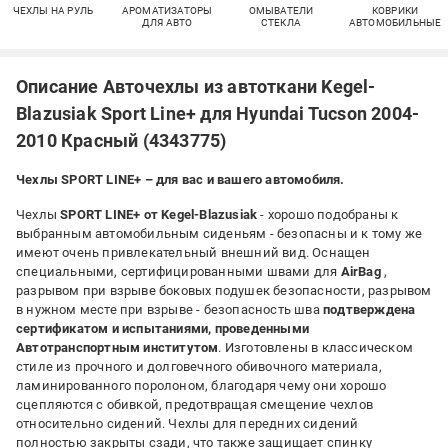
ЧЕХЛЫ НА РУЛЬ
АРОМАТИЗАТОРЫ
ОМЫВАТЕЛИ
КОВРИКИ
ДЛЯ АВТО
СТЕКЛА
АВТОМОБИЛЬНЫЕ
Описание Авточехлы из автоткани Kegel-
Blazusiak Sport Line+ для Hyundai Tucson 2004-
2010 Красный (4343775)
Чехлы SPORT LINE+ – для вас и вашего автомобиля.
Чехлы
SPORT LINE+ от Kegel-Blazusiak
- хорошо подобраны к
выбранным автомобильным сиденьям - безопасны и к тому же
имеют очень привлекательный внешний вид. Оснащен
специальными, сертифицированными швами для
AirBag
,
разрывом при взрыве боковых подушек безопасности, разрывом
в нужном месте при взрыве - безопасность шва
подтверждена
сертификатом и испытаниями, проведенными
Автотранспортным институтом
. Изготовлены в классическом
стиле из прочного и долговечного обивочного материала,
ламинированного поролоном, благодаря чему они хорошо
сцепляются с обивкой, предотвращая смещение чехлов
относительно сидений. Чехлы для передних сидений
полностью закрыты сзади, что также защищает спинку