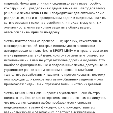
сидений. Чехол для спинки и сиденья дивана имеет особую
конструкцию – разделение с двумя замками. Благодаря этому
решению чехлы
SPORT LINE+
подходят как для автомобилей с
раздельным, так и с нераздельным задним сиденьем. Если вы
хотите освежить салон автомобиля или придать ему стиль и
элегантность, если вы хотите защитить обивку вашего
автомобиля -
вы пришли по адресу.
Чехлы изготовлены из проверенных, крепких, качественных
жаккардовых тканей, которые используются в основном
автопроизводителями. Чехлы
SPORT LINE+
мы предлагаем их по
очень привлекательной цене, но стоит отметить, что качество
исполнения ни в чем не уступает более дорогим моделям. Это
наиболее функциональные и подогнанные чехлы, доступные на
украинском рынке в этом ценовом классе. Чехлы были
тщательно разработаны и тщательно протестированы, поэтому
они подходят для конкретных автомобильных сидений – они
прилегают к сиденьям и отражают большинство их деталей.
Чехлы
SPORT LINE+
очень просты в установке – они быстро
надеваются, благодаря отверстиям, закрепленным на липучке,
что позволяет одевать их без необходимости снимать
подголовники, а затем фиксируются с помощью вшитых
резиновых ручек и безопасных, пластиковых крепежных