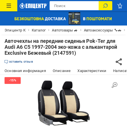
Эпицентр К
Каталог
Автотовары 🚙
Автоаксессуары 🔧🚗
Авточехлы на передние сиденья Pok-Ter для
Audi A6 C5 1997-2004 эко-кожа с алькантарой
Exclusive Бежевый (2147591)
оставить отзыв
Основная информация
Описание
Характеристики
Написат