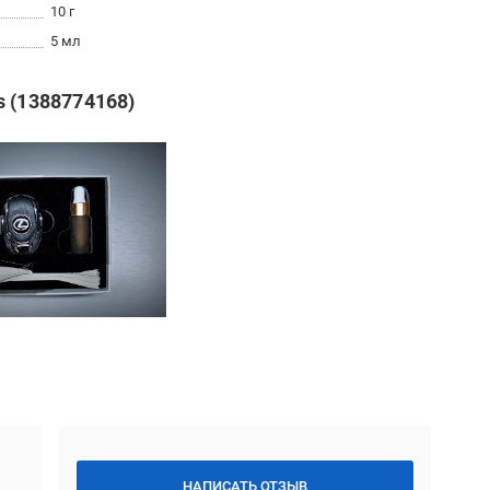
10 г
5 мл
s (1388774168)
НАПИСАТЬ ОТЗЫВ