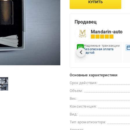
КУПИТЬ
Продавец
Mandarin-auto
Надежные транзакции
Безопасная оплата
картой
Основные характеристики
Срок действия:
Объем:
Вес:
Консистенция:
Вид:
Тип ароматизатора:
Аромат: