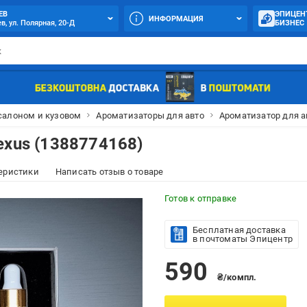
ЕВ
ЭПИЦЕН
ИНФОРМАЦИЯ
в, ул. Полярная, 20-Д
БИЗНЕС
 салоном и кузовом
Ароматизаторы для авто
Ароматизатор для ав
exus (1388774168)
еристики
Написать отзыв о товаре
Готов к отправке
Бесплатная доставка
в почтоматы Эпицентр
590
₴/компл.