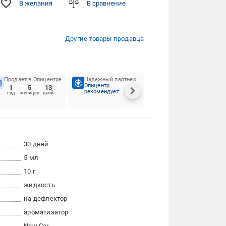
В желания
В сравнение
Другие товары продавца
Продает в Эпицентре
Надежный партнер
Предпочтения
Эпицентр
клиентов
1
5
13
рекомендует
100%
год
месяцев
дней
30 дней
5 мл
10 г
жидкость
на дефлектор
ароматизатор
New Car