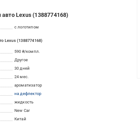
 авто Lexus (1388774168)
с логотипом
о Lexus (1388774168)
590 ₴/компл.
Другое
30 дней
24 мес.
ароматизатор
на дефлектор
жидкость
New Car
Китай