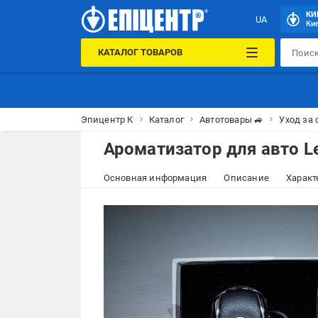
КИ
UA
Кие
КАТАЛОГ ТОВАРОВ
Эпицентр К
Каталог
Автотовары 🚙
Уход за
Ароматизатор для авто L
Основная информация
Описание
Характ