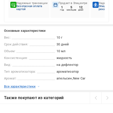
Надежные транзакции
Продает в Эпицентре
Надежный
Безопасная оплата
Эпицентр
1
5
12
картой
рекоменду
год
месяцев
дней
Основные характеристики
Вес:
10 г
Срок действия:
30 дней
Объем:
10 мл
Консистенция:
жидкость
Вид:
на дефлектор
Тип ароматизатора:
ароматизатор
Аромат:
апельсин
New Car
Все характеристики
Также покупают из категорий