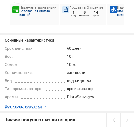
Надежные транзакции
Продает в Эпицентре
Надежный
Безопасная оплата
Эпицентр
1
5
14
картой
рекоменду
год
месяцев
дней
Основные характеристики
Срок действия:
60 дней
Вес:
10 г
Объем:
10 мл
Консистенция:
жидкость
Вид:
под сиденье
Тип ароматизатора:
ароматизатор
Аромат:
Dior «Sauvage»
Все характеристики
Также покупают из категорий