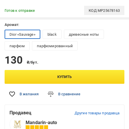
Готов к отправке
КОД
MP25678163
Аромат:
Dior «Sauvage»
black
древесные ноты
парфюм
парфюмированный
130
₴/бут.
КУПИТЬ
В желания
В сравнение
Продавец
Другие товары продавца
Mandarin-auto