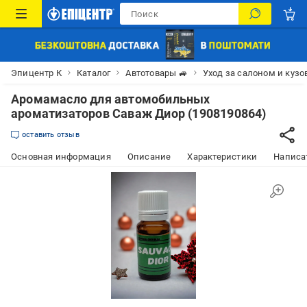
Эпицентр К
Каталог
Автотовары 🚙
Уход за салоном и куз
Аромамасло для автомобильных
ароматизаторов Саваж Диор (1908190864)
оставить отзыв
Основная информация
Описание
Характеристики
Написат