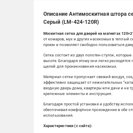
Описание Антимоскитная штора се
Серый (LM-424-120R)
Москитная сетка для дверей на магнитах 120×2
от комаров, мух и других насекомых в теплый 
проем и позволяет свободно пользоваться дв
Сетка состоит из двух полотен-стулок, котор
высоте. Благодаря этому они легко расходятся
щелей для проникновения насекомых.
Материал сетки пропускает свежий воздух, с
эффективно защищает от нежелательных “катах
входную дверь дома, квартиры или дачи и не 
крепежные элементы и инструкция.
Благодаря простой установке и удобству исп
обеспечивая комфортное прохождение в обе ст
использования.
Характеристики (с сайта):