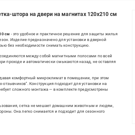
тка-штора на двери на магнитах 120x210 см
10 см
- это удобное и практичное решение для защиты жилья
сезон. Изделие предназначено для установки в дверной
ерью без необходимости снимать конструкцию.
ые соединяются между собой магнитными полосами по всей
 при проходе и автоматически смыкаются назад, не оставляя
оздавая комфортный микроклимат в помещении, при этом
-отзывчиков”. Конструкция подходит для установки на
требует сложного монтажа — в комплекте предусмотрены
ользования, сетка не мешает домашним животным и людям,
ороны. Она легко снимается и подходит для сезонного