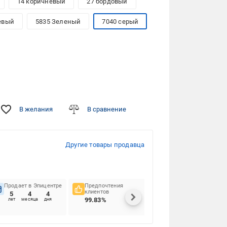
14 коричневый
27 бордовый
евый
5835 Зеленый
7040 серый
В желания
В сравнение
Другие товары продавца
Продает в Эпицентре
Предпочтения
Своевременность
клиентов
доставок
5
4
4
99.83%
91.8%
лет
месяца
дня