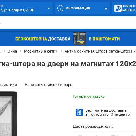
ЕВ
ЭПИЦЕН
ИНФОРМАЦИЯ
в, ул. Полярная, 20-Д
БИЗНЕС

Окна
Москитные сетки
Антимоскитная штора сетка-штора на
ка-штора на двери на магнитах 120x
еристики
Написать отзыв о товаре
Готов к отправке
Бесплатная доставка
в почтоматы Эпицентр
Цвет производителя: