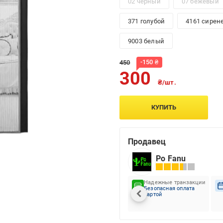
02 черный
07 бежевый
371 голубой
4161 сирен
9003 белый
-
150
₴
450
300
₴/шт.
КУПИТЬ
Продавец
Po Fanu
Надежные транзакции
Безопасная оплата
картой