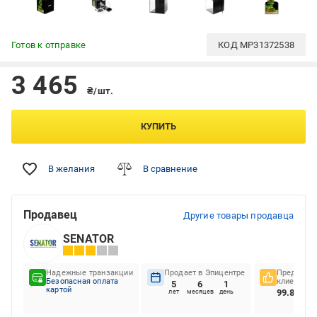
Готов к отправке
КОД
MP31372538
3 465
₴/шт.
КУПИТЬ
В желания
В сравнение
Продавец
Другие товары продавца
SENATOR
Надежные транзакции
Продает в Эпицентре
Предпочте
Безопасная оплата
клиентов
5
6
1
картой
99.81%
лет
месяцев
день