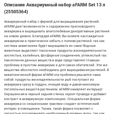
Описание Аквариумный набор aFARM Set 13 л
(25505364)
Аквариумный набор с фермой для выращивания растений.
aFARM дает возможности к содержанию пресноводного
аквариума и выращивать влаголюбивые декоративные растения
на новом уровне. Благодаря aFARM, Вы можете наслаждаться
аквариумом и практически забыть о поливе растений, так как
система аквапоники будет выращивать их сама! Водные
животные выделяют токсичные продукты жизнедеятельности:
азотистые, калийные, фосфорные соединения, углекислый газ.
Накопление данных веществ в воде представляет главную
проблему в простом аквариуме и для самих обитателей. Эти же
вещества абсолютно необходимы для выращивания растений. В
аквапонической ферме aFARM эта проблема решается сама
собой: продукты жизнедеятельности рыб поступают из
аквариума сразу в поддон, очищая воду и давая максимум
питательных веществ растениям. aFARM оживляет интерьер!
Окрашенная в черный задняя стенка скроет провода и добавит
контраст в аквариумную композицию. Специальная форма
аквариума со скошенными гранями создает эстетический
интерес в помещении. Также, такая форма позволяет с
легкостью поддерживать необходимый уровень воды, так как