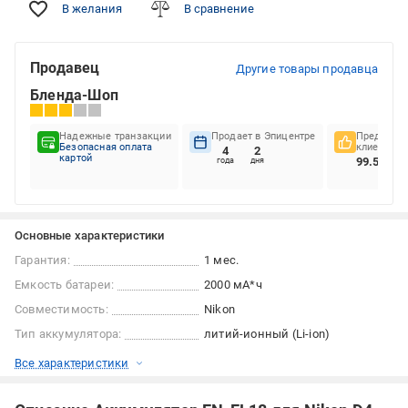
В желания
В сравнение
Продавец
Другие товары продавца
Бленда-Шоп
Надежные транзакции
Продает в Эпицентре
Предпочте
Безопасная оплата
клиентов
4
2
картой
99.57%
года
дня
Основные характеристики
Гарантия:
1 мес.
Емкость батареи:
2000 мА*ч
Совместимость:
Nikon
Тип аккумулятора:
литий-ионный (Li-ion)
Все характеристики