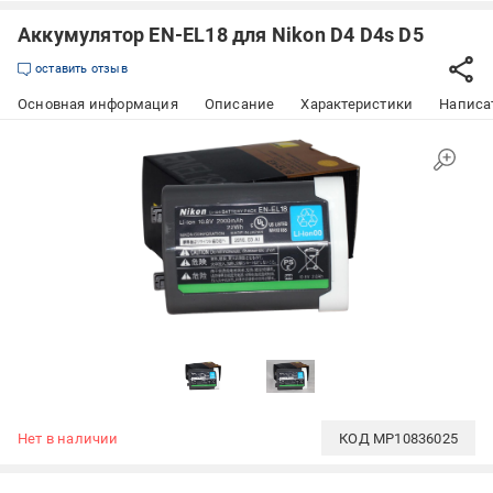
Аккумулятор EN-EL18 для Nikon D4 D4s D5
оставить отзыв
Основная информация
Описание
Характеристики
Написат
Нет в наличии
КОД
MP10836025