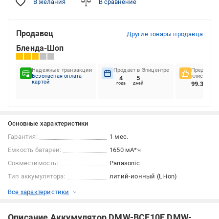
В желания
В сравнение
Продавец
Другие товары продавца
Бленда-Шоп
Надежные транзакции
Продает в Эпицентре
Предпочте
Безопасная оплата
клиентов
4
5
картой
99.34%
года
дней
Основные характеристики
Гарантия:
1 мес.
Емкость батареи:
1650 мА*ч
Совместимость:
Panasonic
Тип аккумулятора:
литий-ионный (Li-ion)
Все характеристики
Описание Аккумулятор DMW-BCF10E DMW-