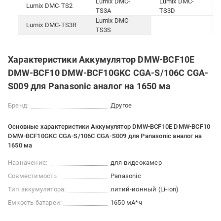
Lumix DMC-
Lumix DMC-
Lumix DMC-TS2
TS3A
TS3D
Lumix DMC-
Lumix DMC-TS3R
TS3S
Характеристики Аккумулятор DMW-BCF10E
DMW-BCF10 DMW-BCF10GKC CGA-S/106C CGA-
S009 для Panasonic аналог на 1650 ма
Бренд:
Другое
Основные характеристики Аккумулятор DMW-BCF10E DMW-BCF10
DMW-BCF10GKC CGA-S/106C CGA-S009 для Panasonic аналог на
1650 ма
Назначение:
для видеокамер
Совместимость:
Panasonic
Тип аккумулятора:
литий-ионный (Li-ion)
Емкость батареи:
1650 мА*ч