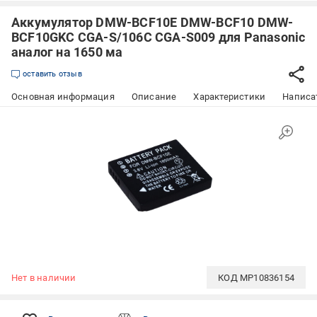
Аккумулятор DMW-BCF10E DMW-BCF10 DMW-
BCF10GKC CGA-S/106C CGA-S009 для Panasonic
аналог на 1650 ма
оставить отзыв
Основная информация
Описание
Характеристики
Написат
Нет в наличии
КОД
MP10836154