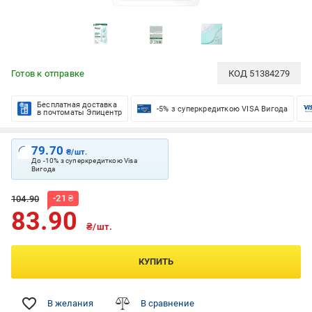
Готов к отправке
КОД
51384279
Бесплатная доставка
-5% з суперкредиткою VISA Вигода
в почтоматы Эпицентр
79.70
₴/шт.
До -10% з суперкредиткою Visa
Вигода
-
21
₴
104.90
83.90
₴/шт.
КУПИТЬ
В желания
В сравнение