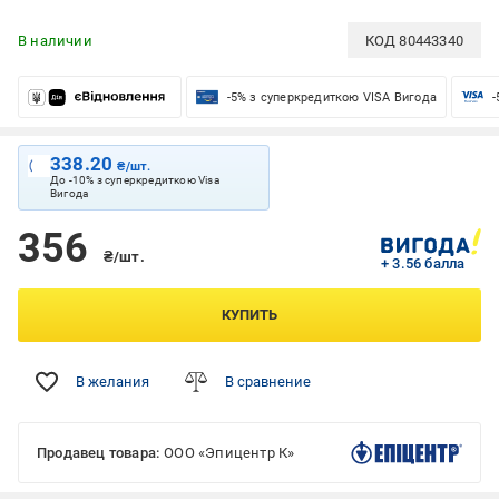
В наличии
КОД
80443340
-5% з суперкредиткою VISA Вигода
-
338.20
₴/шт.
До -10% з суперкредиткою Visa
Вигода
356
₴/шт.
+ 3.56 балла
КУПИТЬ
В желания
В сравнение
Продавец товара:
ООО «Эпицентр К»