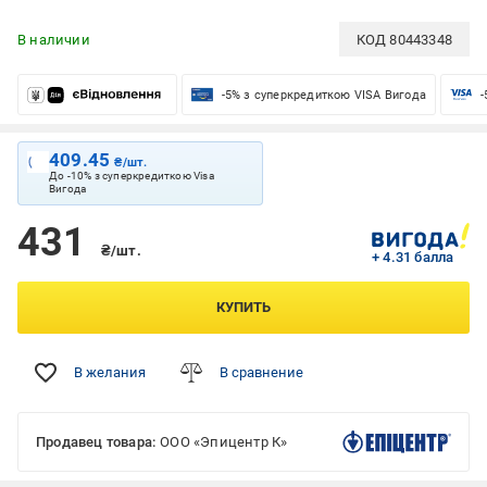
В наличии
КОД
80443348
-5% з суперкредиткою VISA Вигода
-
409.45
₴/шт.
До -10% з суперкредиткою Visa
Вигода
431
₴/шт.
+ 4.31 балла
КУПИТЬ
В желания
В сравнение
Продавец товара:
ООО «Эпицентр К»